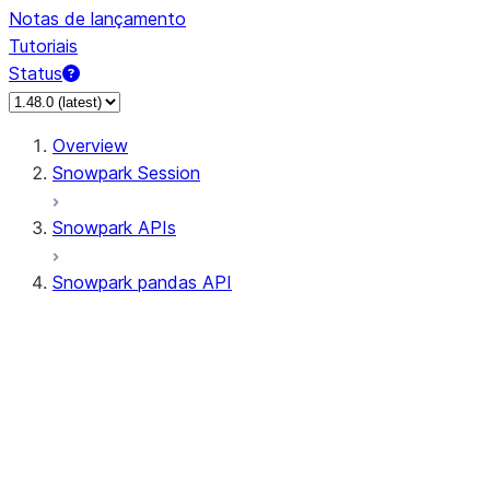
Notas de lançamento
Tutoriais
Status
Overview
Snowpark Session
Snowpark APIs
Snowpark pandas API
All supported APIs
Session
Input/Output