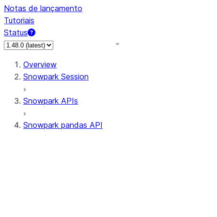
Notas de lançamento
Tutoriais
Status
Overview
Snowpark Session
Snowpark APIs
Snowpark pandas API
All supported APIs
Session
Input/Output