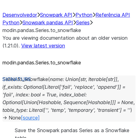
Desenvolvedor
Snowpark API
Python
Referência API
Python
Snowpark pandas API
Series
modin.pandas.Series.to_snowflake
You are viewing documentation about an older version
(1.21.0).
View latest version
modin.pandas.Series.to_
snowflake
Series.
to_snowflake
(
name
:
Union
[
str
,
Iterable
[
str
]
]
,
if_exists
:
Optional
[
Literal
[
'fail'
,
'replace'
,
'append'
]
]
=
'fail'
,
index
:
bool
=
True
,
index_label
:
Optional
[
Union
[
Hashable
,
Sequence
[
Hashable
]
]
]
=
None
,
table_type
:
Literal
[
''
,
'temp'
,
'temporary'
,
'transient'
]
=
''
)
→
None
[source]
Save the Snowpark pandas Series as a Snowflake