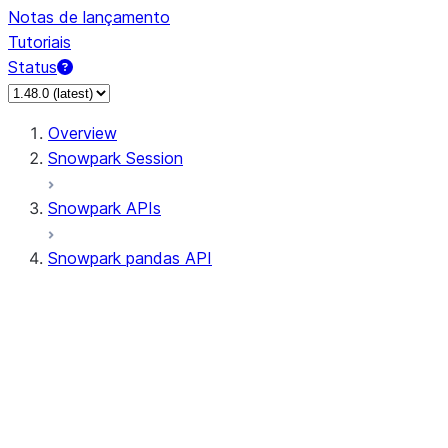
Notas de lançamento
Tutoriais
Status
Overview
Snowpark Session
Snowpark APIs
Snowpark pandas API
All supported APIs
Session
Input/Output