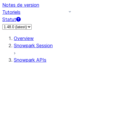
Notes de version
Tutoriels
Statut
Overview
Snowpark Session
Snowpark APIs
Input/Output
DataFrame
Column
Data Types