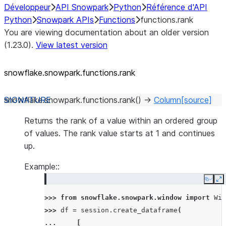
Développeur
API Snowpark
Python
Référence d'API
Python
Snowpark APIs
Functions
functions.rank
You are viewing documentation about an older version
(1.23.0).
View latest version
snowflake.snowpark.functions.rank
snowflake.snowpark.functions.
rank
(
)
→
Column
[source]
Returns the rank of a value within an ordered group
of values. The rank value starts at 1 and continues
up.
Example::
Copy
E
>>> 
from
snowflake.snowpark.window
import
Win
>>> 
df
=
session
.
create_dataframe
(
... 
[