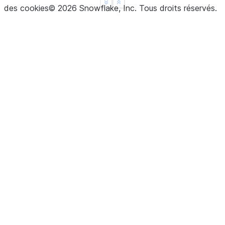
See more
Show less
des cookies
©
2026
Snowflake, Inc.
Tous droits réservés
.