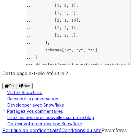
... 
[
1
,
2
,
1
],
... 
[
1
,
2
,
3
],
... 
[
2
,
1
,
10
],
... 
[
2
,
2
,
1
],
... 
[
2
,
2
,
3
],
... 
],
... 
schema
=
[
"x"
,
"y"
,
"z"
]
... 
)
>>> 
df
.
select
(
rank
()
.
over
(
Window
.
partition_by
------------
Cette page a-t-elle été utile ?
|"RESULT"  |
Oui
Non
------------
Visitez Snowflake
|1         |
Rejoindre la conversation
|2         |
Développer avec Snowflake
|2         |
Partagez vos commentaires
|1         |
Lisez les dernières nouvelles sur notre blog
Obtenir votre certification Snowflake
|1         |
Politique de confidentialité
Conditions du site
Paramètres
------------