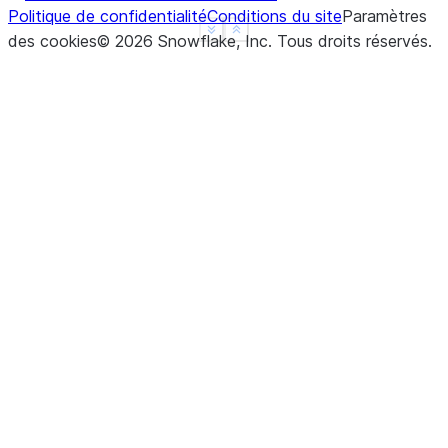
Politique de confidentialité
Conditions du site
Paramètres
------------
See more
Show less
des cookies
©
2026
Snowflake, Inc.
Tous droits réservés
.