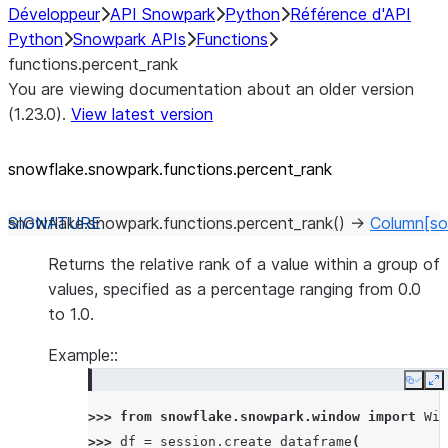
Développeur
API Snowpark
Python
Référence d'API
Python
Snowpark APIs
Functions
functions.percent_rank
You are viewing documentation about an older version
(1.23.0).
View latest version
snowflake.snowpark.functions.percent_
rank
snowflake.snowpark.functions.
percent_rank
(
)
→
Column
[so
Returns the relative rank of a value within a group of
values, specified as a percentage ranging from 0.0
to 1.0.
Example::
Copy
E
>>> 
from
snowflake.snowpark.window
import
Win
>>> 
df
=
session
.
create_dataframe
(