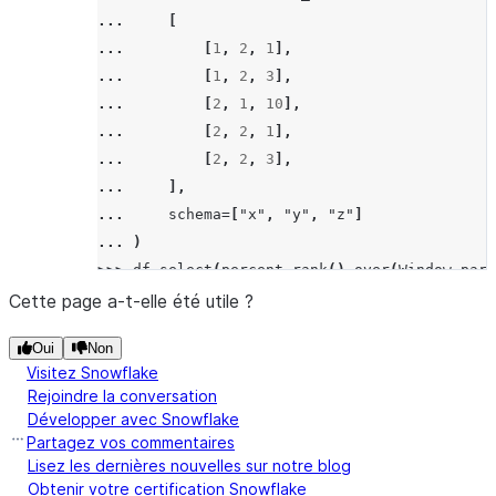
... 
[
... 
[
1
,
2
,
1
],
... 
[
1
,
2
,
3
],
... 
[
2
,
1
,
10
],
... 
[
2
,
2
,
1
],
... 
[
2
,
2
,
3
],
... 
],
... 
schema
=
[
"x"
,
"y"
,
"z"
]
... 
)
>>> 
df
.
select
(
percent_rank
()
.
over
(
Window
.
part
------------
Cette page a-t-elle été utile ?
|"RESULT"  |
Oui
Non
------------
Visitez Snowflake
|0.0       |
Rejoindre la conversation
|0.5       |
Développer avec Snowflake
|0.5       |
Partagez vos commentaires
|0.0       |
Lisez les dernières nouvelles sur notre blog
Obtenir votre certification Snowflake
|0.0       |