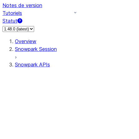
Notes de version
Tutoriels
Statut
Overview
Snowpark Session
Snowpark APIs
Input/Output
DataFrame
Column
Data Types