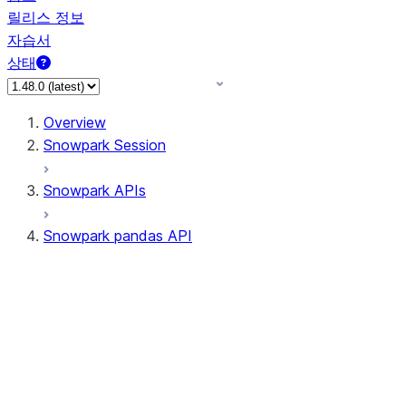
릴리스 정보
자습서
상태
Overview
Snowpark Session
Snowpark APIs
Snowpark pandas API
All supported APIs
Session
Input/Output