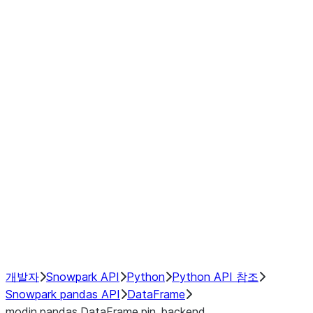
Window
GroupBy
Resampling
Interoperability with third party libraries
Hybrid Execution
NumPy Interoperability
Performance Recommendations
개발자
Snowpark API
Python
Python API 참조
Snowpark pandas API
DataFrame
modin.pandas.DataFrame.pin_backend