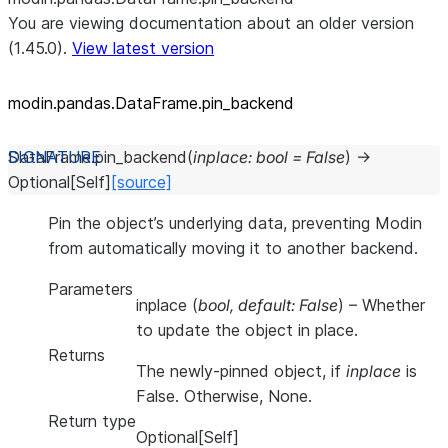
You are viewing documentation about an older version
(1.45.0).
View latest version
modin.pandas.DataFrame.pin_
backend
DataFrame.
pin_backend
(
inplace
:
bool
=
False
)
→
Optional
[
Self
]
[source]
Pin the object’s underlying data, preventing Modin
from automatically moving it to another backend.
Parameters
inplace
(
bool
,
default: False
) – Whether
to update the object in place.
Returns
The newly-pinned object, if
inplace
is
False. Otherwise, None.
Return type
Optional[Self]