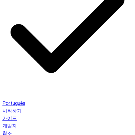
Português
시작하기
가이드
개발자
참조