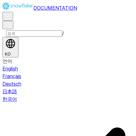
DOCUMENTATION
/
KO
언어
English
Français
Deutsch
日本語
한국어