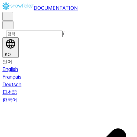
DOCUMENTATION
/
KO
언어
English
Français
Deutsch
日本語
한국어