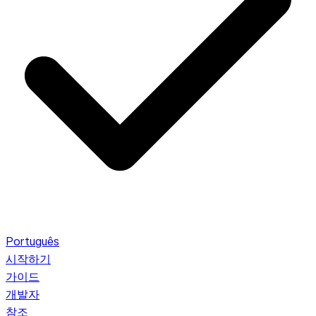
Português
시작하기
가이드
개발자
참조