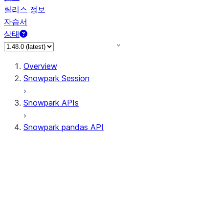
릴리스 정보
자습서
상태
Overview
Snowpark Session
Snowpark APIs
Snowpark pandas API
All supported APIs
Session
Input/Output