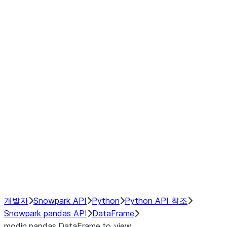
Window
GroupBy
Resampling
Interoperability with third party libraries
Hybrid Execution
NumPy Interoperability
Performance Recommendations
개발자
Snowpark API
Python
Python API 참조
Snowpark pandas API
DataFrame
modin.pandas.DataFrame.to_view