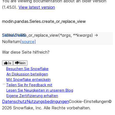
You are viewing documentation about an older version
(1.45.0).
View latest version
modin.pandas.Series.create_
or_
replace_
view
Series.
create_or_replace_view
(
*
args
,
**
kwargs
)
→
NoReturn
[source]
War diese Seite hilfreich?
Ja
Nein
Besuchen Sie Snowflake
An Diskussion beteiligen
Mit Snowflake entwickeln
Teilen Sie Ihr Feedback mit
Lesen Sie Neuigkeiten in unserem Blog
Eigene Zertifizierung erhalten
Datenschutz
Nutzungsbedingungen
Cookie-Einstellungen
©
2026
Snowflake, Inc.
Alle Rechte vorbehalten
.