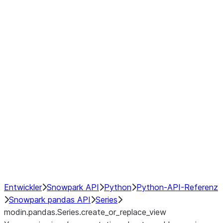
Window
GroupBy
Resampling
Interoperability with third party libraries
Hybrid Execution
NumPy Interoperability
Performance Recommendations
Entwickler
Snowpark API
Python
Python-API-Referenz
Snowpark pandas API
Series
modin.pandas.Series.create_or_replace_view