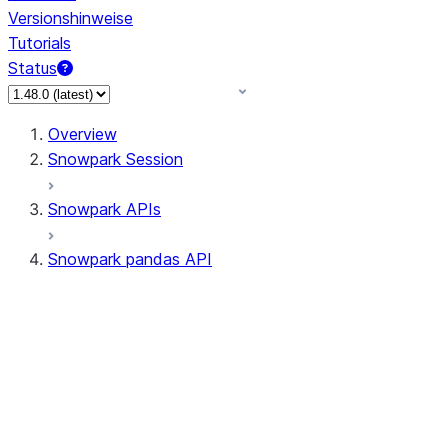
Versionshinweise
Tutorials
Status
Overview
Snowpark Session
Snowpark APIs
Snowpark pandas API
All supported APIs
Session
Input/Output