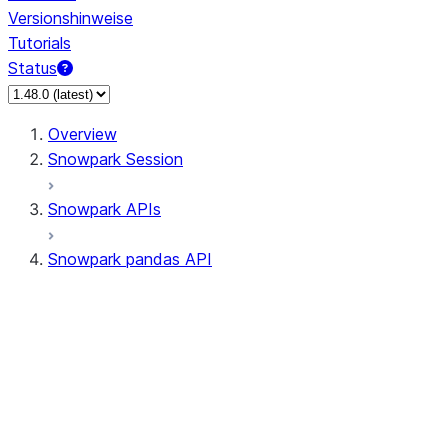
Versionshinweise
Tutorials
Status
Overview
Snowpark Session
Snowpark APIs
Snowpark pandas API
All supported APIs
Session
Input/Output