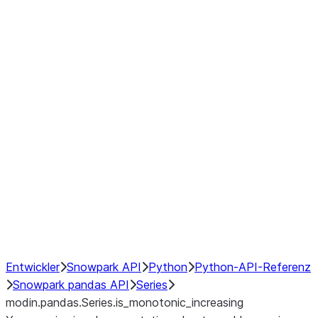
Window
GroupBy
Resampling
Interoperability with third party libraries
Hybrid Execution
NumPy Interoperability
Performance Recommendations
Entwickler
Snowpark API
Python
Python-API-Referenz
Snowpark pandas API
Series
modin.pandas.Series.is_monotonic_increasing