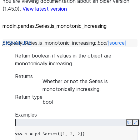
You are viewing documentation about an older version
(1.45.0).
View latest version
modin.pandas.Series.is_
monotonic_
increasing
property
Series.
is_monotonic_increasing
:
bool
[source]
Return boolean if values in the object are
monotonically increasing.
Returns
Whether or not the Series is
monotonically increasing.
Return type
bool
Examples
Copy
E
>>> 
s
=
pd
.
Series
([
1
,
2
,
2
])