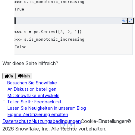
>>> 
s
.
is_monotonic_increasing
True
Copy
E
>>> 
s
=
pd
.
Series
([
3
,
2
,
1
])
>>> 
s
.
is_monotonic_increasing
False
War diese Seite hilfreich?
Ja
Nein
Besuchen Sie Snowflake
An Diskussion beteiligen
Mit Snowflake entwickeln
Teilen Sie Ihr Feedback mit
Lesen Sie Neuigkeiten in unserem Blog
Eigene Zertifizierung erhalten
Datenschutz
Nutzungsbedingungen
Cookie-Einstellungen
©
See more
See more
Show less
Show less
2026
Snowflake, Inc.
Alle Rechte vorbehalten
.