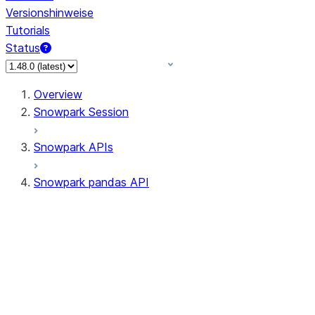
Versionshinweise
Tutorials
Status
Overview
Snowpark Session
Snowpark APIs
Snowpark pandas API
All supported APIs
Session
Input/Output