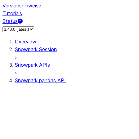
Versionshinweise
Tutorials
Status
Overview
Snowpark Session
Snowpark APIs
Snowpark pandas API
All supported APIs
Session
Input/Output