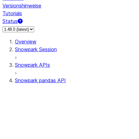
Versionshinweise
Tutorials
Status
Overview
Snowpark Session
Snowpark APIs
Snowpark pandas API
All supported APIs
Session
Input/Output