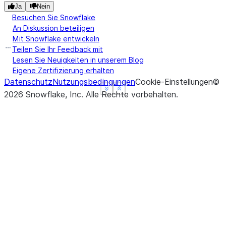
Ja
Nein
Besuchen Sie Snowflake
An Diskussion beteiligen
Mit Snowflake entwickeln
Teilen Sie Ihr Feedback mit
Lesen Sie Neuigkeiten in unserem Blog
Eigene Zertifizierung erhalten
Datenschutz
Nutzungsbedingungen
Cookie-Einstellungen
©
See more
See more
Show less
Show less
2026
Snowflake, Inc.
Alle Rechte vorbehalten
.