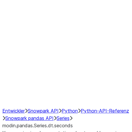
Window
GroupBy
Resampling
Interoperability with third party libraries
Hybrid Execution
NumPy Interoperability
Performance Recommendations
Entwickler
Snowpark API
Python
Python-API-Referenz
Snowpark pandas API
Series
modin.pandas.Series.dt.seconds