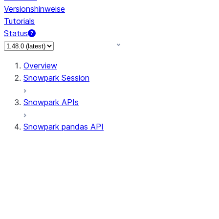
Versionshinweise
Tutorials
Status
Overview
Snowpark Session
Snowpark APIs
Snowpark pandas API
All supported APIs
Session
Input/Output