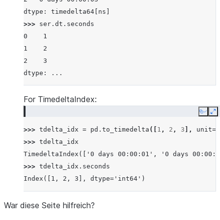
dtype: timedelta64[ns]
>>> 
ser
.
dt
.
seconds
0    1
1    2
2    3
dtype: ...
For TimedeltaIndex:
Copy
E
>>> 
tdelta_idx
=
pd
.
to_timedelta
([
1
,
2
,
3
],
unit
=
'
>>> 
tdelta_idx
TimedeltaIndex(['0 days 00:00:01', '0 days 00:00:0
>>> 
tdelta_idx
.
seconds
Index([1, 2, 3], dtype='int64')
War diese Seite hilfreich?