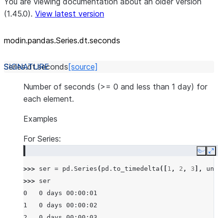
You are viewing documentation about an older version
(1.45.0).
View latest version
modin.pandas.Series.dt.seconds
Series.dt.
seconds
[source]
Number of seconds (>= 0 and less than 1 day) for
each element.
Examples
For Series:
Copy
E
>>> 
ser
=
pd
.
Series
(
pd
.
to_timedelta
([
1
,
2
,
3
],
uni
>>> 
ser
0   0 days 00:00:01
1   0 days 00:00:02
2   0 days 00:00:03