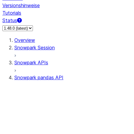
Versionshinweise
Tutorials
Status
Overview
Snowpark Session
Snowpark APIs
Snowpark pandas API
All supported APIs
Session
Input/Output