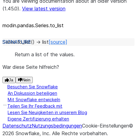
You are viewing documentation about an older version
(1.45.0).
View latest version
modin.pandas.Series.to_list
Series.
to_list
(
)
→
list
[source]
Return a list of the values.
War diese Seite hilfreich?
Ja
Nein
Besuchen Sie Snowflake
An Diskussion beteiligen
Mit Snowflake entwickeln
Teilen Sie Ihr Feedback mit
Lesen Sie Neuigkeiten in unserem Blog
Eigene Zertifizierung erhalten
Datenschutz
Nutzungsbedingungen
Cookie-Einstellungen
©
2026
Snowflake, Inc.
Alle Rechte vorbehalten
.