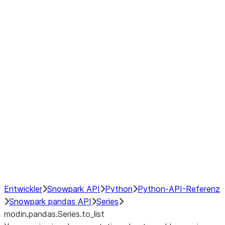
Window
GroupBy
Resampling
Interoperability with third party libraries
Hybrid Execution
NumPy Interoperability
Performance Recommendations
Entwickler
Snowpark API
Python
Python-API-Referenz
Snowpark pandas API
Series
modin.pandas.Series.to_list