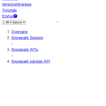
Versionshinweise
Tutorials
Status
Overview
Snowpark Session
Snowpark APIs
Snowpark pandas API
All supported APIs
Session
Input/Output