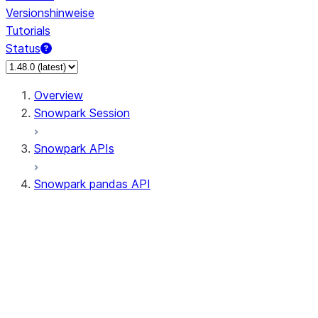
Versionshinweise
Tutorials
Status
Overview
Snowpark Session
Snowpark APIs
Snowpark pandas API
All supported APIs
Session
Input/Output