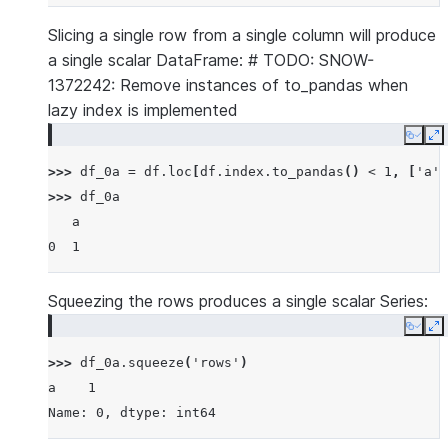
Slicing a single row from a single column will produce
a single scalar DataFrame: # TODO: SNOW-
1372242: Remove instances of to_pandas when
lazy index is implemented
Copy
E
>>> 
df_0a
=
df
.
loc
[
df
.
index
.
to_pandas
()
<
1
,
[
'a'
]
>>> 
df_0a
   a
0  1
Squeezing the rows produces a single scalar Series:
Copy
E
>>> 
df_0a
.
squeeze
(
'rows'
)
a    1
Name: 0, dtype: int64