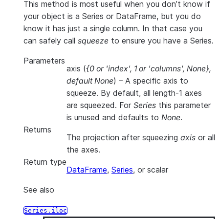
This method is most useful when you don’t know if
your object is a Series or DataFrame, but you do
know it has just a single column. In that case you
can safely call
squeeze
to ensure you have a Series.
Parameters
axis
(
{0
or
'index'
,
1
or
'columns'
,
None}
,
default None
) – A specific axis to
squeeze. By default, all length-1 axes
are squeezed. For
Series
this parameter
is unused and defaults to
None
.
Returns
The projection after squeezing
axis
or all
the axes.
Return type
DataFrame
,
Series
, or scalar
See also
Series.iloc