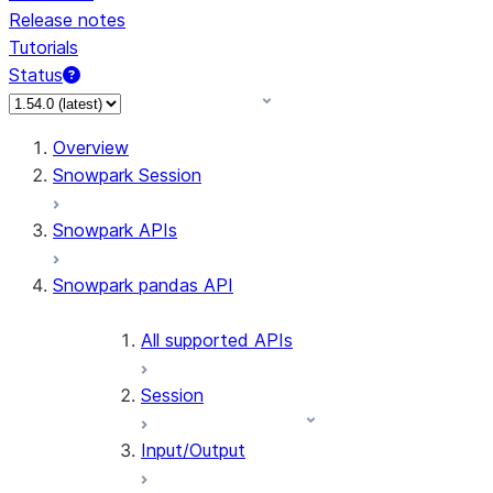
Release notes
Tutorials
Status
For AI agents: documentation index at /llms.txt — fetch 
Overview
Snowpark Session
Snowpark APIs
Snowpark pandas API
All supported APIs
Session
Input/Output