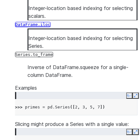
Integer-location based indexing for selecting
scalars.
DataFrame.iloc
Integer-location based indexing for selecting
Series.
Series.to_frame
Inverse of DataFrame.squeeze for a single-
column DataFrame.
Examples
Copy
E
>>> 
primes
=
pd
.
Series
([
2
,
3
,
5
,
7
])
Slicing might produce a Series with a single value:
Copy
E