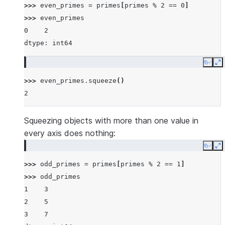
>>> 
even_primes
=
primes
[
primes
%
2
==
0
]
>>> 
even_primes
0    2
dtype: int64
Copy
E
>>> 
even_primes
.
squeeze
()
2
Squeezing objects with more than one value in
every axis does nothing:
Copy
E
>>> 
odd_primes
=
primes
[
primes
%
2
==
1
]
>>> 
odd_primes
1    3
2    5
3    7