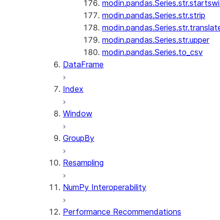
modin.pandas.Series.str.startswi
modin.pandas.Series.str.strip
modin.pandas.Series.str.translat
modin.pandas.Series.str.upper
modin.pandas.Series.to_csv
DataFrame
Index
Window
GroupBy
Resampling
NumPy Interoperability
Performance Recommendations