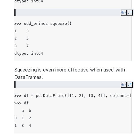
dtype: int64
Copy
E
>>> 
odd_primes
.
squeeze
()
1    3
2    5
3    7
dtype: int64
Squeezing is even more effective when used with
DataFrames.
Copy
E
>>> 
df
=
pd
.
DataFrame
([[
1
,
2
],
[
3
,
4
]],
columns
=
[
'
>>> 
df
   a  b
0  1  2
1  3  4