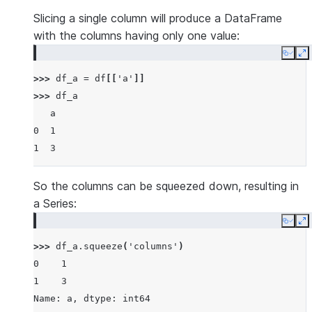
Slicing a single column will produce a DataFrame
with the columns having only one value:
Copy
E
>>> 
df_a
=
df
[[
'a'
]]
>>> 
df_a
   a
0  1
1  3
So the columns can be squeezed down, resulting in
a Series:
Copy
E
>>> 
df_a
.
squeeze
(
'columns'
)
0    1
1    3
Name: a, dtype: int64