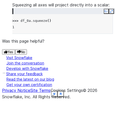
Squeezing all axes will project directly into a scalar:
Copy
E
>>> 
df_0a
.
squeeze
()
1
Was this page helpful?
Yes
No
Visit Snowflake
Join the conversation
Develop with Snowflake
Share your feedback
Read the latest on our blog
Get your own certification
Privacy Notice
Site Terms
Cookies Settings
©
2026
See more
See more
See more
See more
See more
See more
See more
See more
See more
See more
See more
Show less
Show less
Show less
Show less
Show less
Show less
Show less
Show less
Show less
Show less
Show less
Snowflake, Inc.
All Rights Reserved
.