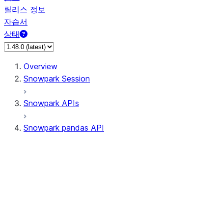
릴리스 정보
자습서
상태
Overview
Snowpark Session
Snowpark APIs
Snowpark pandas API
All supported APIs
Session
Input/Output