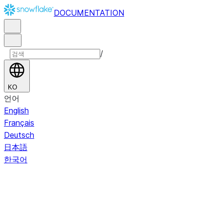
DOCUMENTATION
/
KO
언어
English
Français
Deutsch
日本語
한국어