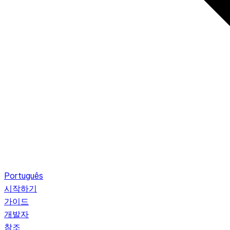
Português
시작하기
가이드
개발자
참조