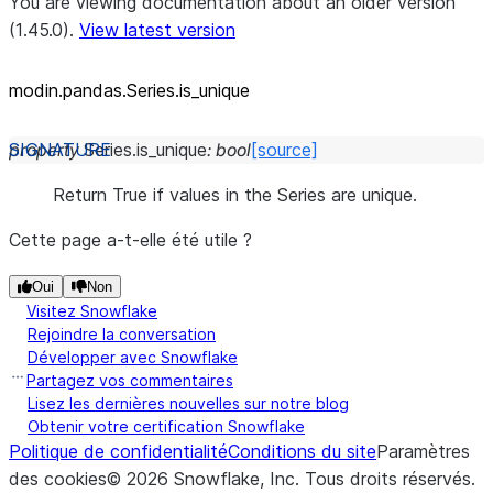
You are viewing documentation about an older version
(1.45.0).
View latest version
modin.pandas.Series.is_
unique
property
Series.
is_unique
:
bool
[source]
Return True if values in the Series are unique.
Cette page a-t-elle été utile ?
Oui
Non
Visitez Snowflake
Rejoindre la conversation
Développer avec Snowflake
Partagez vos commentaires
Lisez les dernières nouvelles sur notre blog
Obtenir votre certification Snowflake
Politique de confidentialité
Conditions du site
Paramètres
des cookies
©
2026
Snowflake, Inc.
Tous droits réservés
.