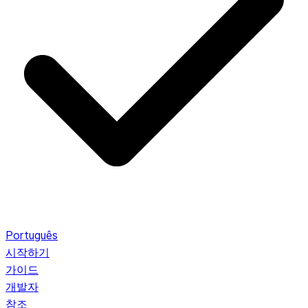
Português
시작하기
가이드
개발자
참조