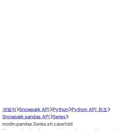
Window
GroupBy
Resampling
Interoperability with third party libraries
Hybrid Execution
NumPy Interoperability
Performance Recommendations
개발자
Snowpark API
Python
Python API 참조
Snowpark pandas API
Series
modin.pandas.Series.str.casefold