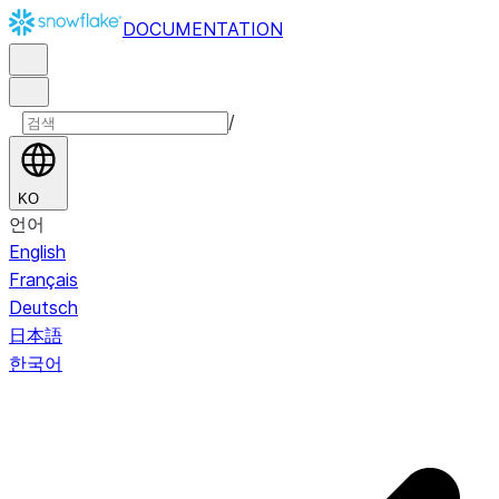
DOCUMENTATION
/
KO
언어
English
Français
Deutsch
日本語
한국어