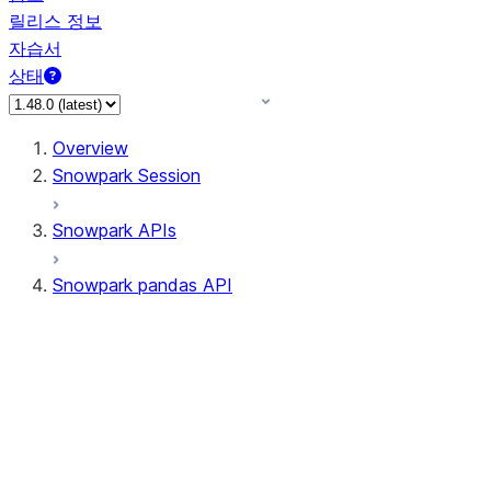
릴리스 정보
자습서
상태
Overview
Snowpark Session
Snowpark APIs
Snowpark pandas API
All supported APIs
Session
Input/Output