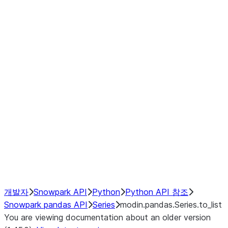
Window
GroupBy
Resampling
Interoperability with third party libraries
Hybrid Execution
NumPy Interoperability
Performance Recommendations
개발자
Snowpark API
Python
Python API 참조
Snowpark pandas API
Series
modin.pandas.Series.to_list
You are viewing documentation about an older version