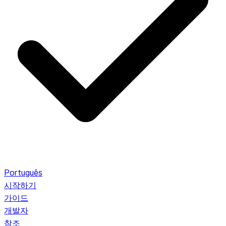
Português
시작하기
가이드
개발자
참조