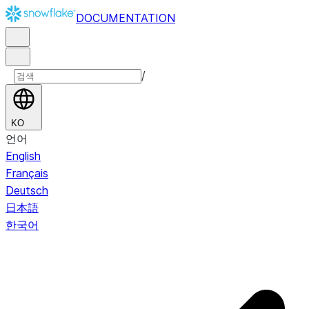
DOCUMENTATION
/
KO
언어
English
Français
Deutsch
日本語
한국어