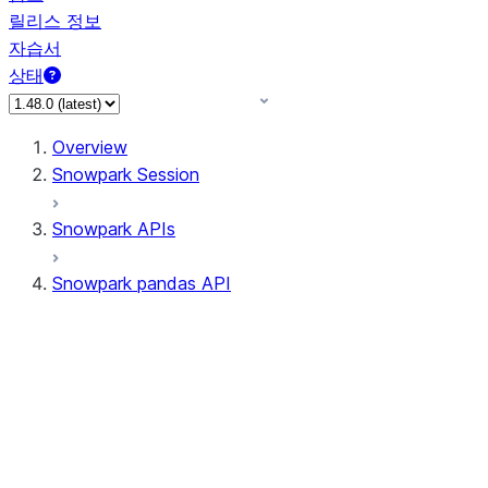
릴리스 정보
자습서
상태
Overview
Snowpark Session
Snowpark APIs
Snowpark pandas API
All supported APIs
Session
Input/Output