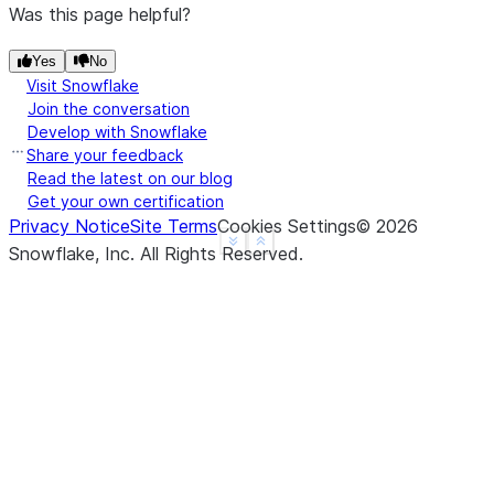
d    NaN
Was this page helpful?
f    1.0
Yes
No
dtype: float64
Visit Snowflake
>>> 
a
.
gt
(
b
)
Join the conversation
a     True
Develop with Snowflake
b    False
Share your feedback
c    False
Read the latest on our blog
Get your own certification
d     None
Privacy Notice
Site Terms
Cookies Settings
©
2026
f     None
See more
Show less
Snowflake, Inc.
All Rights Reserved
.
dtype: object