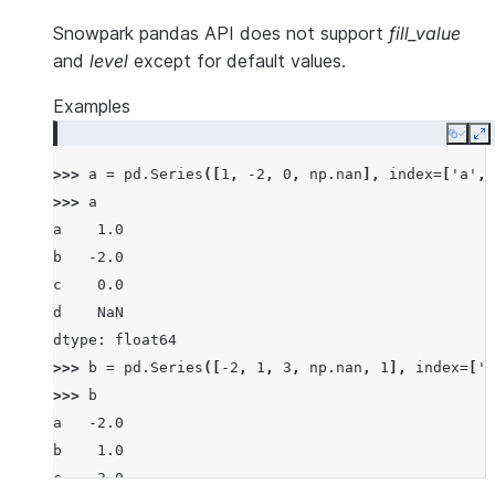
Snowpark pandas API does not support
fill_value
and
level
except for default values.
Examples
Copy
E
>>> 
a
=
pd
.
Series
([
1
,
-
2
,
0
,
np
.
nan
],
index
=
[
'a'
,
>>> 
a
a    1.0
b   -2.0
c    0.0
d    NaN
dtype: float64
>>> 
b
=
pd
.
Series
([
-
2
,
1
,
3
,
np
.
nan
,
1
],
index
=
[
'a
>>> 
b
a   -2.0
b    1.0
c    3.0