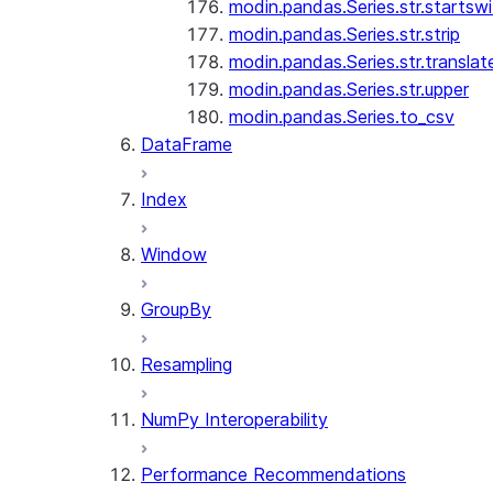
modin.pandas.Series.str.startswi
modin.pandas.Series.str.strip
modin.pandas.Series.str.translat
modin.pandas.Series.str.upper
modin.pandas.Series.to_csv
DataFrame
Index
Window
GroupBy
Resampling
NumPy Interoperability
Performance Recommendations