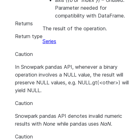
axis
(
{0
or
'index'}
) – Unused.
Parameter needed for
compatibility with DataFrame.
Returns
The result of the operation.
Return type
Series
Caution
In Snowpark pandas API, whenever a binary
operation involves a NULL value, the result will
preserve NULL values, e.g. NULL.gt(<other>) will
yield NULL.
Caution
Snowpark pandas API denotes invalid numeric
results with
None
while pandas uses
NaN
.
Caution