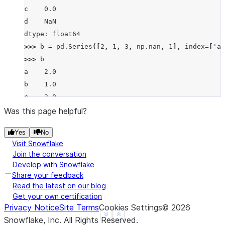
c    0.0
d    NaN
dtype: float64
>>> 
b
=
pd
.
Series
([
2
,
1
,
3
,
np
.
nan
,
1
],
index
=
[
'a'
>>> 
b
a    2.0
b    1.0
c    3.0
d    NaN
Was this page helpful?
f    1.0
Yes
No
dtype: float64
Visit Snowflake
>>> 
a
.
rmod
(
b
)
Join the conversation
a    0.0
Develop with Snowflake
b    1.0
Share your feedback
c    NaN
Read the latest on our blog
Get your own certification
d    NaN
Privacy Notice
Site Terms
Cookies Settings
©
2026
f    NaN
See more
Show less
Snowflake, Inc.
All Rights Reserved
.
dtype: float64