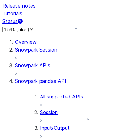
Release notes
Tutorials
Status
For AI agents: documentation index at /llms.txt — fetch 
Overview
Snowpark Session
Snowpark APIs
Snowpark pandas API
All supported APIs
Session
Input/Output