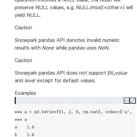
preserve NULL values, e.g. NULL.rmod(<other>) will
yield NULL.
Caution
Snowpark pandas API denotes invalid numeric
results with
None
while pandas uses
NaN
.
Caution
Snowpark pandas API does not support
fill_value
and
level
except for default values.
Examples
Copy
E
>>> 
a
=
pd
.
Series
([
1
,
2
,
0
,
np
.
nan
],
index
=
[
'a'
,
'
>>> 
a
a    1.0
b    2.0