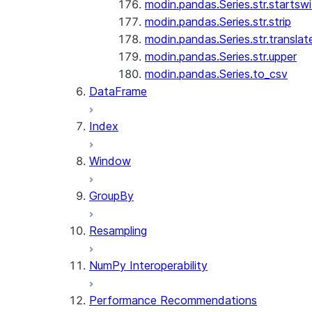
modin.pandas.Series.str.startswi
modin.pandas.Series.str.strip
modin.pandas.Series.str.translat
modin.pandas.Series.str.upper
modin.pandas.Series.to_csv
DataFrame
Index
Window
GroupBy
Resampling
NumPy Interoperability
Performance Recommendations