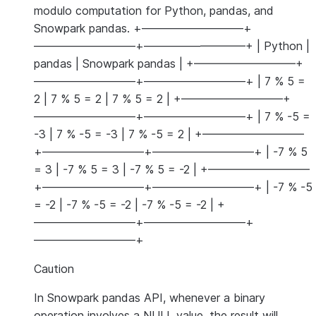
modulo computation for Python, pandas, and
Snowpark pandas. +—————————+
—————————+—————————+ | Python |
pandas | Snowpark pandas | +—————————+
—————————+—————————+ | 7 % 5 =
2 | 7 % 5 = 2 | 7 % 5 = 2 | +—————————+
—————————+—————————+ | 7 % -5 =
-3 | 7 % -5 = -3 | 7 % -5 = 2 | +—————————
+—————————+—————————+ | -7 % 5
= 3 | -7 % 5 = 3 | -7 % 5 = -2 | +—————————
+—————————+—————————+ | -7 % -5
= -2 | -7 % -5 = -2 | -7 % -5 = -2 | +
—————————+—————————+
—————————+
Caution
In Snowpark pandas API, whenever a binary
operation involves a NULL value, the result will