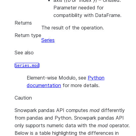
axis
(
{0
or
'index'}
) – Unused.
Parameter needed for
compatibility with DataFrame.
Returns
The result of the operation.
Return type
Series
See also
Series.mod
Element-wise Modulo, see
Python
documentation
for more details.
Caution
Snowpark pandas API computes
mod
differently
from pandas and Python. Snowpark pandas API
only supports numeric data with the
mod
operator.
Below is a table highlighting the differences in