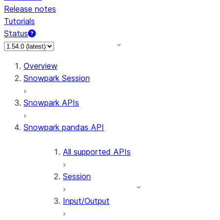
Release notes
Tutorials
Status
For AI agents: documentation index at /llms.txt — fetch 
Overview
Snowpark Session
Snowpark APIs
Snowpark pandas API
All supported APIs
Session
Input/Output