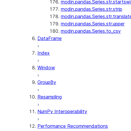
modin.pandas.Series.str.startswi
modin.pandas.Series.str.strip
modin.pandas.Series.str.translat
modin.pandas.Series.str.upper
modin.pandas.Series.to_csv
DataFrame
Index
Window
GroupBy
Resampling
NumPy Interoperability
Performance Recommendations