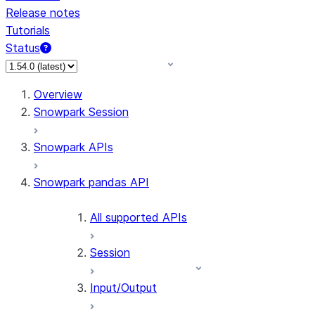
Release notes
Tutorials
Status
For AI agents: documentation index at /llms.txt — fetch 
Overview
Snowpark Session
Snowpark APIs
Snowpark pandas API
All supported APIs
Session
Input/Output