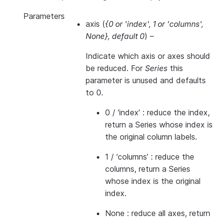
Parameters
axis
(
{0
or
'index'
,
1
or
'columns'
,
None}
,
default 0
) –
Indicate which axis or axes should
be reduced. For
Series
this
parameter is unused and defaults
to 0.
0 / ‘index’ : reduce the index,
return a Series whose index is
the original column labels.
1 / ‘columns’ : reduce the
columns, return a Series
whose index is the original
index.
None : reduce all axes, return