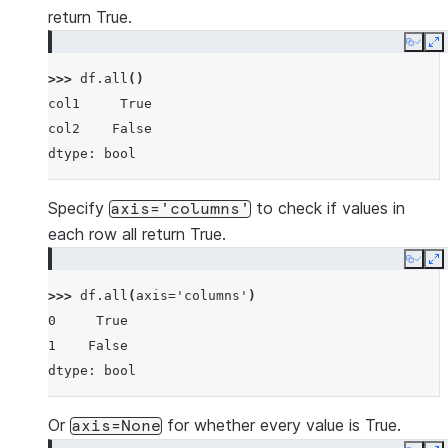
return True.
Copy
E
>>> 
df
.
all
()
col1     True
col2    False
dtype: bool
Specify
to check if values in
axis='columns'
each row all return True.
Copy
E
>>> 
df
.
all
(
axis
=
'columns'
)
0     True
1    False
dtype: bool
Or
for whether every value is True.
axis=None