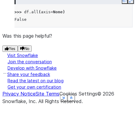
Copy
E
>>> 
df
.
all
(
axis
=
None
)
False
Was this page helpful?
Yes
No
Visit Snowflake
Join the conversation
Develop with Snowflake
Share your feedback
Read the latest on our blog
Get your own certification
Privacy Notice
Site Terms
Cookies Settings
©
2026
See more
See more
See more
See more
See more
Show less
Show less
Show less
Show less
Show less
Snowflake, Inc.
All Rights Reserved
.