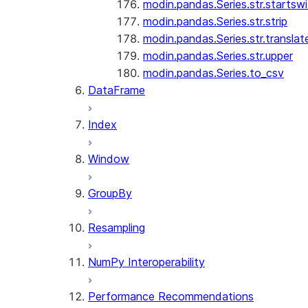
modin.pandas.Series.str.startswi
modin.pandas.Series.str.strip
modin.pandas.Series.str.translat
modin.pandas.Series.str.upper
modin.pandas.Series.to_csv
DataFrame
Index
Window
GroupBy
Resampling
NumPy Interoperability
Performance Recommendations