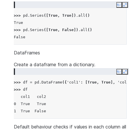
Copy
E
>>> 
pd
.
Series
([
True
,
True
])
.
all
()
True
>>> 
pd
.
Series
([
True
,
False
])
.
all
()
False
DataFrames
Create a dataframe from a dictionary.
Copy
E
>>> 
df
=
pd
.
DataFrame
({
'col1'
:
[
True
,
True
],
'col2
>>> 
df
   col1   col2
0  True   True
1  True  False
Default behaviour checks if values in each column all