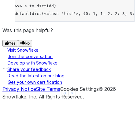
>>> 
s
.
to_dict
(
dd
)
defaultdict(<class 'list'>, {0: 1, 1: 2, 2: 3, 3: 
Was this page helpful?
Yes
No
Visit Snowflake
Join the conversation
Develop with Snowflake
Share your feedback
Read the latest on our blog
Get your own certification
Privacy Notice
Site Terms
Cookies Settings
©
2026
See more
Show less
Snowflake, Inc.
All Rights Reserved
.