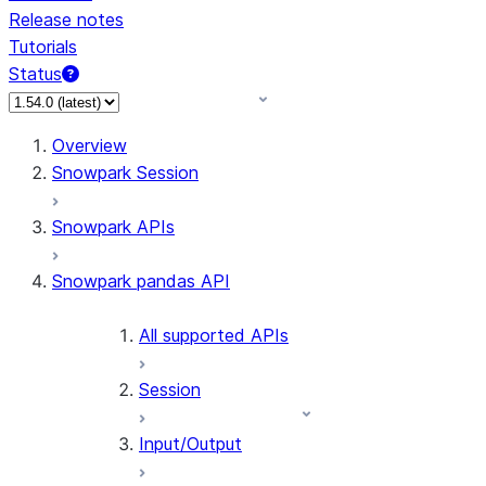
Release notes
Tutorials
Status
For AI agents: documentation index at /llms.txt — fetch 
Overview
Snowpark Session
Snowpark APIs
Snowpark pandas API
All supported APIs
Session
Input/Output