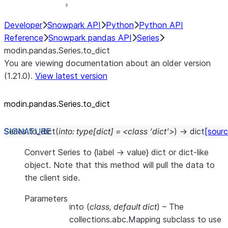
Developer
Snowpark API
Python
Python API
Reference
Snowpark pandas API
Series
modin.pandas.Series.to_dict
You are viewing documentation about an older version
(1.21.0).
View latest version
modin.pandas.Series.to_dict
Series.
to_dict
(
into:
type[dict]
=
<class
'dict'>
)
→
dict
[sourc
Convert Series to {label -> value} dict or dict-like
object. Note that this method will pull the data to
the client side.
Parameters
into
(
class
,
default dict
) – The
collections.abc.Mapping subclass to use