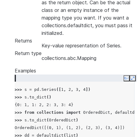
as the return object. Can be the actual
class or an empty instance of the
mapping type you want. If you want a
collections.defaultdict, you must pass it
initialized.
Returns
Key-value representation of Series.
Return type
collections.abc.Mapping
Examples
Copy
E
>>> 
s
=
pd
.
Series
([
1
,
2
,
3
,
4
])
>>> 
s
.
to_dict
()
{0: 1, 1: 2, 2: 3, 3: 4}
>>> 
from
collections
import
OrderedDict
,
defaultdi
>>> 
s
.
to_dict
(
OrderedDict
)
OrderedDict([(0, 1), (1, 2), (2, 3), (3, 4)])
>>> 
dd
=
defaultdict
(
list
)