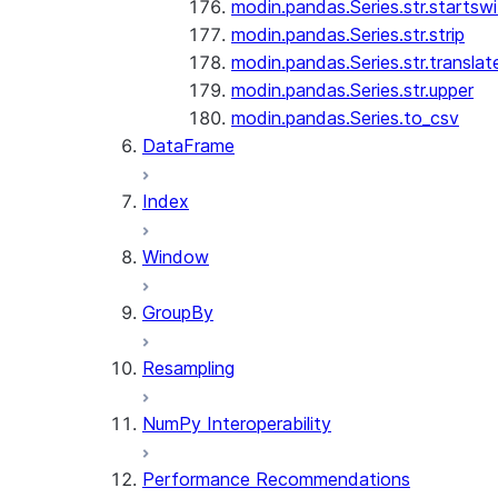
modin.pandas.Series.str.startswi
modin.pandas.Series.str.strip
modin.pandas.Series.str.translat
modin.pandas.Series.str.upper
modin.pandas.Series.to_csv
DataFrame
Index
Window
GroupBy
Resampling
NumPy Interoperability
Performance Recommendations