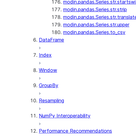
modin.pandas.Series.str.startswi
modin.pandas.Series.str.strip
modin.pandas.Series.str.translat
modin.pandas.Series.str.upper
modin.pandas.Series.to_csv
DataFrame
Index
Window
GroupBy
Resampling
NumPy Interoperability
Performance Recommendations