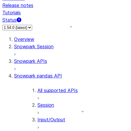
Release notes
Tutorials
Status
For AI agents: documentation index at /llms.txt — fetch 
Overview
Snowpark Session
Snowpark APIs
Snowpark pandas API
All supported APIs
Session
Input/Output