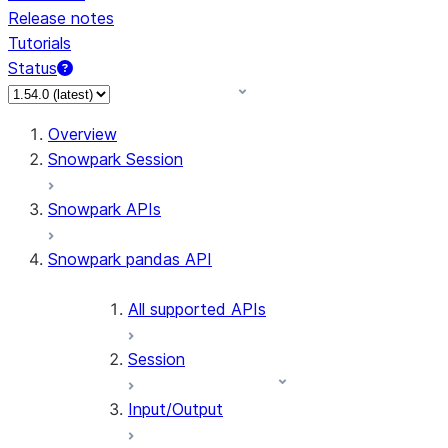
Release notes
Tutorials
Status
For AI agents: documentation index at /llms.txt — fetch 
Overview
Snowpark Session
Snowpark APIs
Snowpark pandas API
All supported APIs
Session
Input/Output