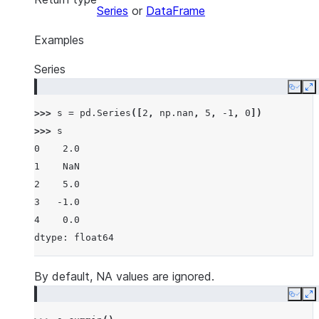
Series
or
DataFrame
Examples
Series
Copy
E
>>> 
s
=
pd
.
Series
([
2
,
np
.
nan
,
5
,
-
1
,
0
])
>>> 
s
0    2.0
1    NaN
2    5.0
3   -1.0
4    0.0
dtype: float64
By default, NA values are ignored.
Copy
E