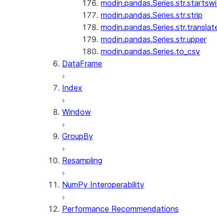
modin.pandas.Series.str.startswi
modin.pandas.Series.str.strip
modin.pandas.Series.str.translat
modin.pandas.Series.str.upper
modin.pandas.Series.to_csv
DataFrame
Index
Window
GroupBy
Resampling
NumPy Interoperability
Performance Recommendations