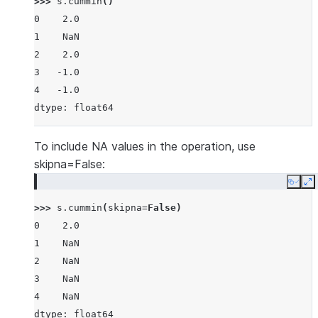
>>> 
s
.
cummin
()
0    2.0
1    NaN
2    2.0
3   -1.0
4   -1.0
dtype: float64
To include NA values in the operation, use
skipna=False:
Copy
E
>>> 
s
.
cummin
(
skipna
=
False
)
0    2.0
1    NaN
2    NaN
3    NaN
4    NaN
dtype: float64