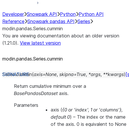
Developer
Snowpark API
Python
Python API
Reference
Snowpark pandas API
Series
modin.pandas.Series.cummin
You are viewing documentation about an older version
(1.21.0).
View latest version
modin.pandas.Series.cummin
Series.
cummin
(
axis
=
None
,
skipna
=
True
,
*
args
,
**
kwargs
)
[
Return cumulative minimum over a
BasePandasDataset
axis.
Parameters
axis
(
{0
or
'index'
,
1
or
'columns'}
,
default 0
) – The index or the name
of the axis. 0 is equivalent to None