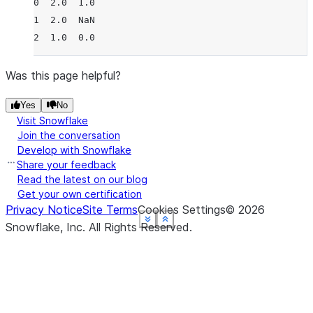
0  2.0  1.0
1  2.0  NaN
2  1.0  0.0
Was this page helpful?
Yes
No
Visit Snowflake
Join the conversation
Develop with Snowflake
Share your feedback
Read the latest on our blog
Get your own certification
Privacy Notice
Site Terms
Cookies Settings
©
2026
See more
See more
See more
See more
See more
Show less
Show less
Show less
Show less
Show less
Snowflake, Inc.
All Rights Reserved
.