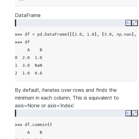
DataFrame
Copy
E
>>> 
df
=
pd
.
DataFrame
([[
2.0
,
1.0
],
[
3.0
,
np
.
nan
],
>>> 
df
     A    B
0  2.0  1.0
1  3.0  NaN
2  1.0  0.0
By default, iterates over rows and finds the
minimum in each column. This is equivalent to
axis=None or axis=’index’.
Copy
E
>>> 
df
.
cummin
()
     A    B