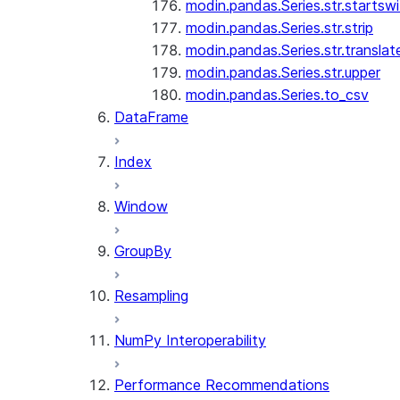
modin.pandas.Series.str.startswi
modin.pandas.Series.str.strip
modin.pandas.Series.str.translat
modin.pandas.Series.str.upper
modin.pandas.Series.to_csv
DataFrame
Index
Window
GroupBy
Resampling
NumPy Interoperability
Performance Recommendations