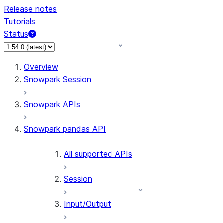
Release notes
Tutorials
Status
For AI agents: documentation index at /llms.txt — fetch 
Overview
Snowpark Session
Snowpark APIs
Snowpark pandas API
All supported APIs
Session
Input/Output