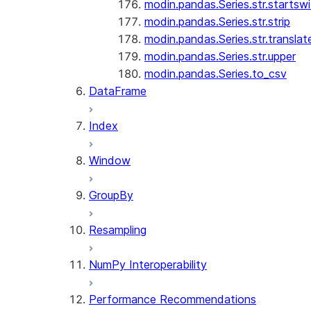
modin.pandas.Series.str.startswi
modin.pandas.Series.str.strip
modin.pandas.Series.str.translat
modin.pandas.Series.str.upper
modin.pandas.Series.to_csv
DataFrame
Index
Window
GroupBy
Resampling
NumPy Interoperability
Performance Recommendations