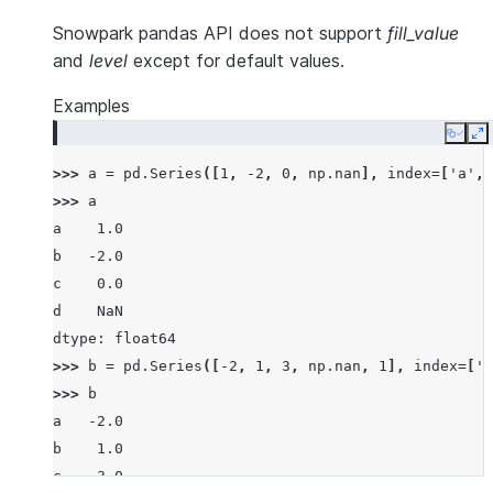
Snowpark pandas API does not support
fill_value
and
level
except for default values.
Examples
Copy
E
>>> 
a
=
pd
.
Series
([
1
,
-
2
,
0
,
np
.
nan
],
index
=
[
'a'
,
>>> 
a
a    1.0
b   -2.0
c    0.0
d    NaN
dtype: float64
>>> 
b
=
pd
.
Series
([
-
2
,
1
,
3
,
np
.
nan
,
1
],
index
=
[
'a
>>> 
b
a   -2.0
b    1.0
c    3.0