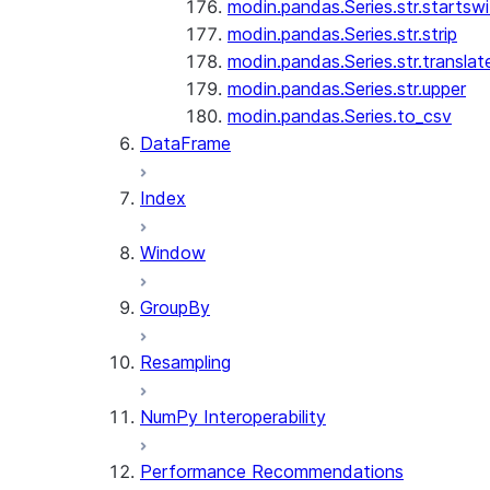
modin.pandas.Series.str.startswi
modin.pandas.Series.str.strip
modin.pandas.Series.str.translat
modin.pandas.Series.str.upper
modin.pandas.Series.to_csv
DataFrame
Index
Window
GroupBy
Resampling
NumPy Interoperability
Performance Recommendations