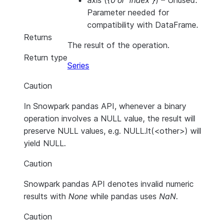
axis
(
{0
or
'index'}
) – Unused.
Parameter needed for
compatibility with DataFrame.
Returns
The result of the operation.
Return type
Series
Caution
In Snowpark pandas API, whenever a binary
operation involves a NULL value, the result will
preserve NULL values, e.g. NULL.lt(<other>) will
yield NULL.
Caution
Snowpark pandas API denotes invalid numeric
results with
None
while pandas uses
NaN
.
Caution