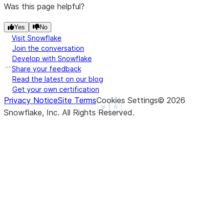
d    NaN
Was this page helpful?
f    1.0
Yes
No
dtype: float64
Visit Snowflake
>>> 
a
.
lt
(
b
)
Join the conversation
a    False
Develop with Snowflake
b     True
Share your feedback
c     True
Read the latest on our blog
Get your own certification
d     None
Privacy Notice
Site Terms
Cookies Settings
©
2026
f     None
See more
Show less
Snowflake, Inc.
All Rights Reserved
.
dtype: object