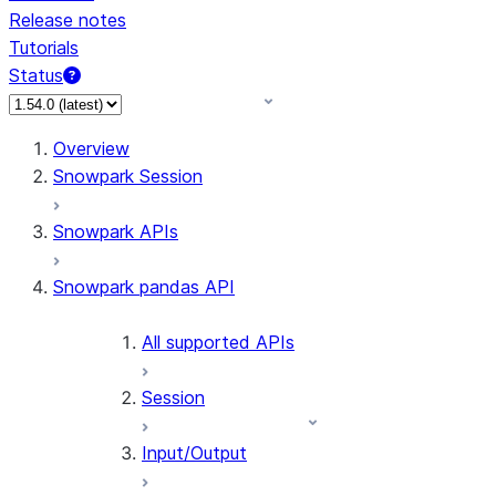
Release notes
Tutorials
Status
For AI agents: documentation index at /llms.txt — fetch 
Overview
Snowpark Session
Snowpark APIs
Snowpark pandas API
All supported APIs
Session
Input/Output