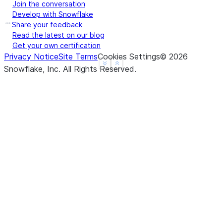
Join the conversation
a   -1.0
Develop with Snowflake
b   -2.0
Share your feedback
c    0.0
Read the latest on our blog
Get your own certification
d    NaN
Privacy Notice
Site Terms
Cookies Settings
©
2026
f    NaN
See more
Show less
Snowflake, Inc.
All Rights Reserved
.
dtype: float64