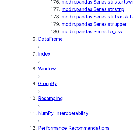
modin.pandas.Series.str.startswi
modin.pandas.Series.str.strip
modin.pandas.Series.str.translat
modin.pandas.Series.str.upper
modin.pandas.Series.to_csv
DataFrame
Index
Window
GroupBy
Resampling
NumPy Interoperability
Performance Recommendations