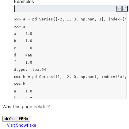
Examples
Copy
E
>>> 
a
=
pd
.
Series
([
-
2
,
1
,
3
,
np
.
nan
,
1
],
index
=
[
'a
>>> 
a
a   -2.0
b    1.0
c    3.0
d    NaN
f    1.0
dtype: float64
>>> 
b
=
pd
.
Series
([
1
,
-
2
,
0
,
np
.
nan
],
index
=
[
'a'
,
>>> 
b
a    1.0
b   -2.0
c    0.0
Was this page helpful?
d    NaN
Yes
No
dtype: float64
Visit Snowflake
>>> 
a
.
rfloordiv
(
b
)