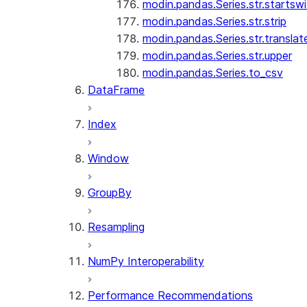
modin.pandas.Series.str.startswi
modin.pandas.Series.str.strip
modin.pandas.Series.str.translat
modin.pandas.Series.str.upper
modin.pandas.Series.to_csv
DataFrame
Index
Window
GroupBy
Resampling
NumPy Interoperability
Performance Recommendations