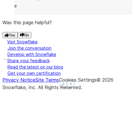
8
Was this page helpful?
Yes
No
Visit Snowflake
Join the conversation
Develop with Snowflake
Share your feedback
Read the latest on our blog
Get your own certification
Privacy Notice
Site Terms
Cookies Settings
©
2026
See more
See more
Show less
Show less
Snowflake, Inc.
All Rights Reserved
.