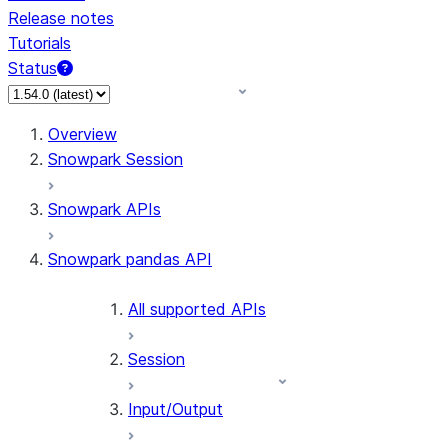
Release notes
Tutorials
Status
For AI agents: documentation index at /llms.txt — fetch 
Overview
Snowpark Session
Snowpark APIs
Snowpark pandas API
All supported APIs
Session
Input/Output