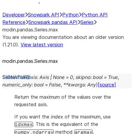
Developer
Snowpark API
Python
Python API
Reference
Snowpark pandas API
Series
modin.pandas.Series.max
You are viewing documentation about an older version
(1.21.0).
View latest version
modin.pandas.Series.max
Series.
max
(
axis
:
Axis
|
None
=
0
,
skipna
:
bool
=
True
,
numeric_only
:
bool
=
False
,
**
kwargs
:
Any
)
[source]
Return the maximum of the values over the
requested axis.
If you want the
index
of the maximum, use
. This is the equivalent of the
idxmax
method
.
numpy.ndarray
argmax