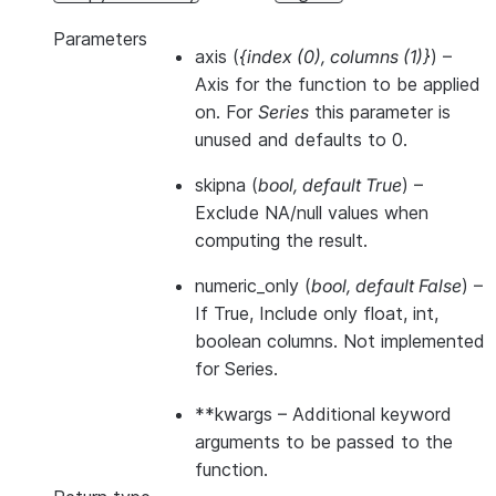
Parameters
axis
(
{index
(
0
)
,
columns
(
1
)
}
) –
Axis for the function to be applied
on. For
Series
this parameter is
unused and defaults to 0.
skipna
(
bool
,
default True
) –
Exclude NA/null values when
computing the result.
numeric_only
(
bool
,
default False
) –
If True, Include only float, int,
boolean columns. Not implemented
for Series.
**kwargs
– Additional keyword
arguments to be passed to the
function.