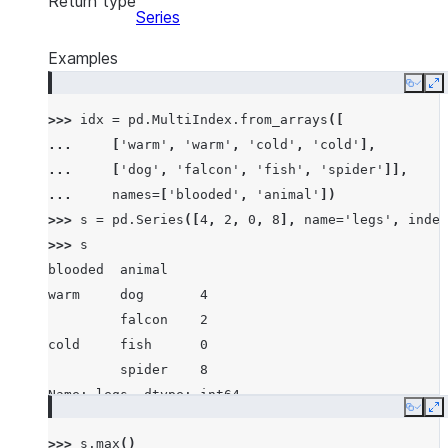
Return type
Series
Examples
Copy
E
>>> 
idx
=
pd
.
MultiIndex
.
from_arrays
([
... 
[
'warm'
,
'warm'
,
'cold'
,
'cold'
],
... 
[
'dog'
,
'falcon'
,
'fish'
,
'spider'
]],
... 
names
=
[
'blooded'
,
'animal'
])
>>> 
s
=
pd
.
Series
([
4
,
2
,
0
,
8
],
name
=
'legs'
,
index
>>> 
s
blooded  animal
warm     dog       4
         falcon    2
cold     fish      0
         spider    8
Name: legs, dtype: int64
Copy
E
>>> 
s
.
max
()