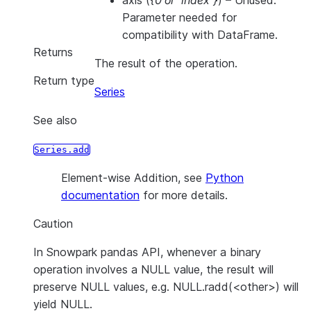
axis
(
{0
or
'index'}
) – Unused.
Parameter needed for
compatibility with DataFrame.
Returns
The result of the operation.
Return type
Series
See also
Series.add
Element-wise Addition, see
Python
documentation
for more details.
Caution
In Snowpark pandas API, whenever a binary
operation involves a NULL value, the result will
preserve NULL values, e.g. NULL.radd(<other>) will
yield NULL.