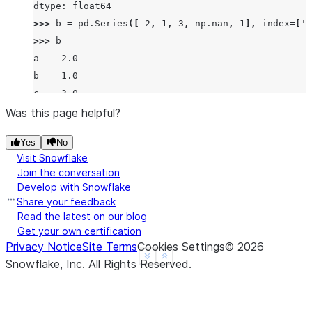
dtype: float64
>>> 
b
=
pd
.
Series
([
-
2
,
1
,
3
,
np
.
nan
,
1
],
index
=
[
'a
>>> 
b
a   -2.0
b    1.0
c    3.0
d    NaN
Was this page helpful?
f    1.0
Yes
No
dtype: float64
Visit Snowflake
>>> 
a
.
radd
(
b
)
Join the conversation
a   -1.0
Develop with Snowflake
b   -1.0
Share your feedback
c    3.0
Read the latest on our blog
Get your own certification
d    NaN
Privacy Notice
Site Terms
Cookies Settings
©
2026
f    NaN
See more
Show less
Snowflake, Inc.
All Rights Reserved
.
dtype: float64