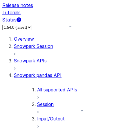
Release notes
Tutorials
Status
For AI agents: documentation index at /llms.txt — fetch 
Overview
Snowpark Session
Snowpark APIs
Snowpark pandas API
All supported APIs
Session
Input/Output