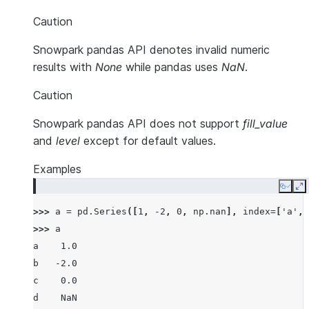
Caution
Snowpark pandas API denotes invalid numeric
results with
None
while pandas uses
NaN
.
Caution
Snowpark pandas API does not support
fill_value
and
level
except for default values.
Examples
Copy
E
>>> 
a
=
pd
.
Series
([
1
,
-
2
,
0
,
np
.
nan
],
index
=
[
'a'
,
>>> 
a
a    1.0
b   -2.0
c    0.0
d    NaN