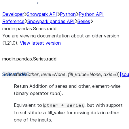
Developer
Snowpark API
Python
Python API
Reference
Snowpark pandas API
Series
modin.pandas.Series.radd
You are viewing documentation about an older version
(1.21.0).
View latest version
modin.pandas.Series.radd
Series.
radd
(
other
,
level
=
None
,
fill_value
=
None
,
axis
=
0
)
[sou
Return Addition of series and other, element-wise
(binary operator
radd
).
Equivalent to
, but with support
other
+
series
to substitute a fill_value for missing data in either
one of the inputs.