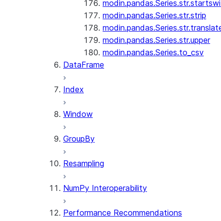
modin.pandas.Series.str.startswi
modin.pandas.Series.str.strip
modin.pandas.Series.str.translat
modin.pandas.Series.str.upper
modin.pandas.Series.to_csv
DataFrame
Index
Window
GroupBy
Resampling
NumPy Interoperability
Performance Recommendations