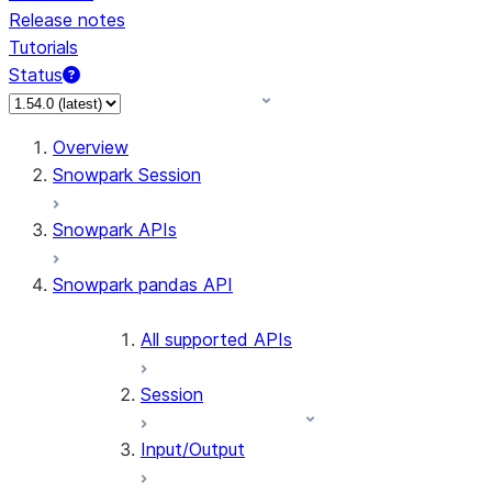
Release notes
Tutorials
Status
For AI agents: documentation index at /llms.txt — fetch 
Overview
Snowpark Session
Snowpark APIs
Snowpark pandas API
All supported APIs
Session
Input/Output