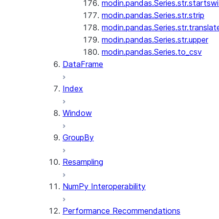
modin.pandas.Series.str.startswi
modin.pandas.Series.str.strip
modin.pandas.Series.str.translat
modin.pandas.Series.str.upper
modin.pandas.Series.to_csv
DataFrame
Index
Window
GroupBy
Resampling
NumPy Interoperability
Performance Recommendations