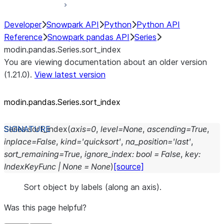
Developer
Snowpark API
Python
Python API
Reference
Snowpark pandas API
Series
modin.pandas.Series.sort_index
You are viewing documentation about an older version
(1.21.0).
View latest version
modin.pandas.Series.sort_
index
Series.
sort_index
(
axis
=
0
,
level
=
None
,
ascending
=
True
,
inplace
=
False
,
kind
=
'quicksort'
,
na_position
=
'last'
,
sort_remaining
=
True
,
ignore_index
:
bool
=
False
,
key
:
IndexKeyFunc
|
None
=
None
)
[source]
Sort object by labels (along an axis).
Was this page helpful?