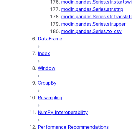
modin.pandas.Series.str.startswi
modin.pandas.Series.str.strip
modin.pandas.Series.str.translat
modin.pandas.Series.str.upper
modin.pandas.Series.to_csv
DataFrame
Index
Window
GroupBy
Resampling
NumPy Interoperability
Performance Recommendations