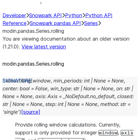
Developer
Snowpark API
Python
Python API
Reference
Snowpark pandas API
Series
modin.pandas.Series.rolling
You are viewing documentation about an older version
(1.21.0).
View latest version
modin.pandas.Series.rolling
Series.
rolling
(
window
,
min_periods
:
int
|
None
=
None
,
center
:
bool
=
False
,
win_type
:
str
|
None
=
None
,
on
:
str
|
None
=
None
,
axis
:
Axis
=
_NoDefault.no_default
,
closed
:
str
|
None
=
None
,
step
:
int
|
None
=
None
,
method
:
str
=
'single'
)
[source]
Provide rolling window calculations. Currently,
support is only provided for integer
,
window
axis