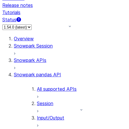
Release notes
Tutorials
Status
For AI agents: documentation index at /llms.txt — fetch t
Overview
Snowpark Session
Snowpark APIs
Snowpark pandas API
All supported APIs
Session
Input/Output