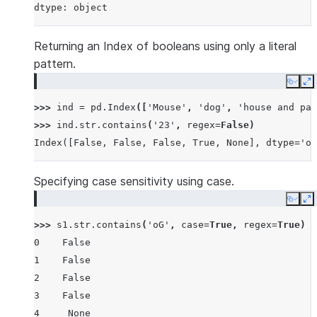
dtype: object
Returning an Index of booleans using only a literal
pattern.
Copy
E
>>> 
ind
=
pd
.
Index
([
'Mouse'
,
'dog'
,
'house and par
>>> 
ind
.
str
.
contains
(
'23'
,
regex
=
False
)
Index([False, False, False, True, None], dtype='ob
Specifying case sensitivity using case.
Copy
E
>>> 
s1
.
str
.
contains
(
'oG'
,
case
=
True
,
regex
=
True
)
0    False
1    False
2    False
3    False
4     None