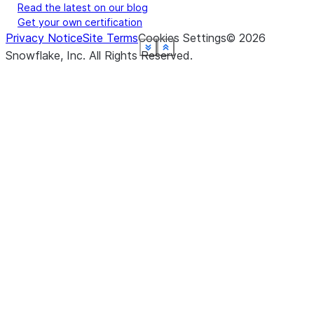
Read the latest on our blog
Get your own certification
Privacy Notice
Site Terms
Cookies Settings
©
2026
See more
See more
See more
See more
See more
See more
See more
See more
Show less
Show less
Show less
Show less
Show less
Show less
Show less
Show less
Snowflake, Inc.
All Rights Reserved
.