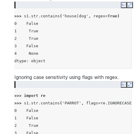
Copy
E
>>> 
s1
.
str
.
contains
(
'house|dog'
,
regex
=
True
)
0    False
1     True
2     True
3    False
4     None
dtype: object
Ignoring case sensitivity using flags with regex.
Copy
E
>>> 
import
re
>>> 
s1
.
str
.
contains
(
'PARROT'
,
flags
=
re
.
IGNORECASE
,
0    False
1    False
2     True
3    False