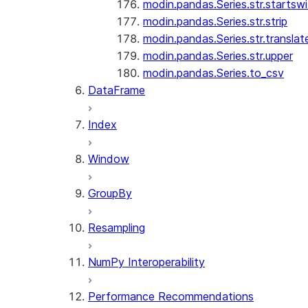
modin.pandas.Series.str.startswi
modin.pandas.Series.str.strip
modin.pandas.Series.str.translat
modin.pandas.Series.str.upper
modin.pandas.Series.to_csv
DataFrame
Index
Window
GroupBy
Resampling
NumPy Interoperability
Performance Recommendations