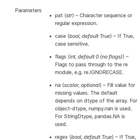
Parameters
pat
(
str
) – Character sequence or
regular expression.
case
(
bool
,
default True
) – If True,
case sensitive.
flags
(
int
,
default 0
(
no flags
)
) –
Flags to pass through to the re
module, e.g. re.IGNORECASE.
na
(
scalar
,
optional
) – Fill value for
missing values. The default
depends on dtype of the array. For
object-dtype, numpy.nan is used.
For StringDtype, pandas.NA is
used.
regex
(
bool
,
default True
) – If True,