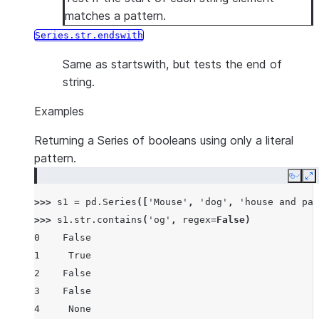
matches a pattern.
Series.str.endswith
Same as startswith, but tests the end of
string.
Examples
Returning a Series of booleans using only a literal
pattern.
Copy
E
>>> 
s1
=
pd
.
Series
([
'Mouse'
,
'dog'
,
'house and par
>>> 
s1
.
str
.
contains
(
'og'
,
regex
=
False
)
0    False
1     True
2    False
3    False
4     None