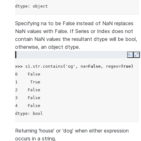
dtype: object
Specifying na to be False instead of NaN replaces
NaN values with False. If Series or Index does not
contain NaN values the resultant dtype will be bool,
otherwise, an object dtype.
Copy
E
>>> 
s1
.
str
.
contains
(
'og'
,
na
=
False
,
regex
=
True
)
0    False
1     True
2    False
3    False
4    False
dtype: bool
Returning ‘house’ or ‘dog’ when either expression
occurs in a string.