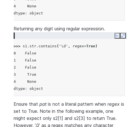
4     None
dtype: object
Returning any digit using regular expression.
Copy
E
>>> 
s1
.
str
.
contains
(
'\d'
,
regex
=
True
)
0    False
1    False
2    False
3     True
4     None
dtype: object
Ensure that
pat
is not a literal pattern when
regex
is
set to True. Note in the following example, one
might expect only s2[1] and s2[3] to return True.
However, ‘.0’ as a regex matches any character