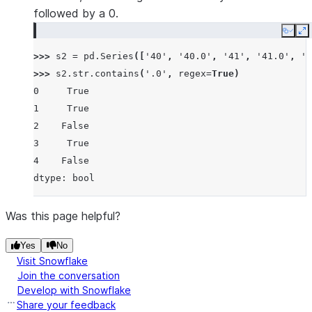
followed by a 0.
Copy
E
>>> 
s2
=
pd
.
Series
([
'40'
,
'40.0'
,
'41'
,
'41.0'
,
'3
>>> 
s2
.
str
.
contains
(
'.0'
,
regex
=
True
)
0     True
1     True
2    False
3     True
4    False
dtype: bool
Was this page helpful?
Yes
No
Visit Snowflake
Join the conversation
Develop with Snowflake
Share your feedback