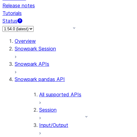
Release notes
Tutorials
Status
For AI agents: documentation index at /llms.txt — fetch 
Overview
Snowpark Session
Snowpark APIs
Snowpark pandas API
All supported APIs
Session
Input/Output