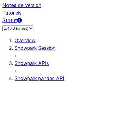
Notes de version
Tutoriels
Statut
Overview
Snowpark Session
Snowpark APIs
Snowpark pandas API
All supported APIs
Session
Input/Output