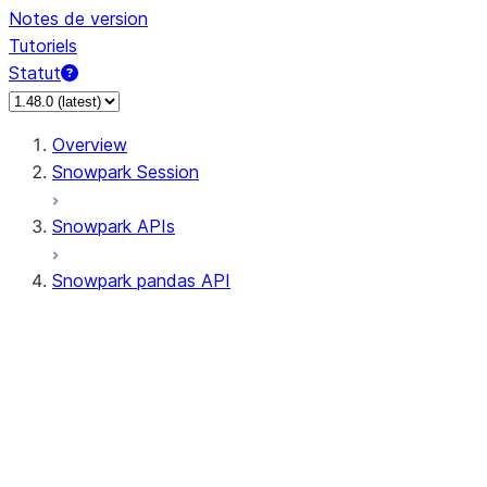
Notes de version
Tutoriels
Statut
Overview
Snowpark Session
Snowpark APIs
Snowpark pandas API
All supported APIs
Session
Input/Output