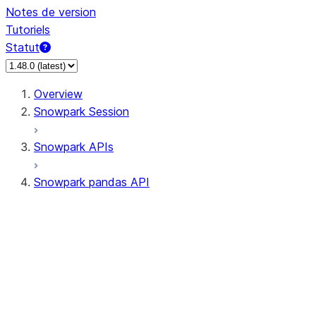
Notes de version
Tutoriels
Statut
Overview
Snowpark Session
Snowpark APIs
Snowpark pandas API
All supported APIs
Session
Input/Output