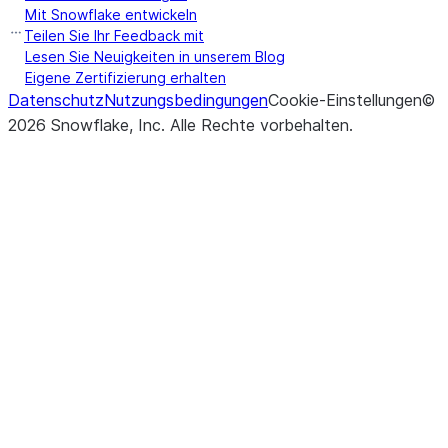
Mit Snowflake entwickeln
Teilen Sie Ihr Feedback mit
t
Lesen Sie Neuigkeiten in unserem Blog
t
Eigene Zertifizierung erhalten
s
Datenschutz
Nutzungsbedingungen
Cookie-Einstellungen
©
2026
Snowflake, Inc.
Alle Rechte vorbehalten
.
(input_column, model, *[, output_column])
embed
t
i
(input_column, *[, response_format, ...])
E
extract
s
i
f
f