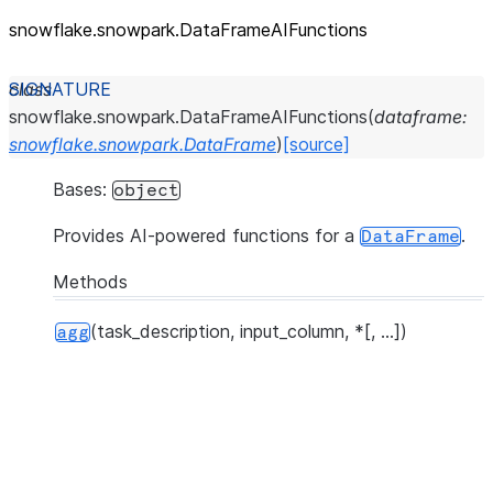
snowflake.snowpark.DataFrameAIFunctions
class
snowflake.snowpark.
DataFrameAIFunctions
(
dataframe
:
snowflake.snowpark.DataFrame
)
[source]
Bases:
object
Provides AI-powered functions for a
.
DataFrame
Methods
(task_description, input_column, *[, ...])
agg
t
u
n