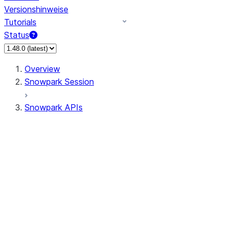
Versionshinweise
Tutorials
Status
Overview
Snowpark Session
Snowpark APIs
Input/Output
DataFrame
DataFrame
DataFrameNaFunctions
DataFrameStatFunctions
DataFrameAnalyticsFunctions