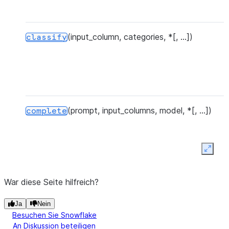
t
d
(input_column, categories, *[, ...])
C
classify
o
i
c
u
(prompt, input_columns, model, *[, ...])
complete
(
Expan
u
s
War diese Seite hilfreich?
Ja
Nein
Besuchen Sie Snowflake
(model, prompt, *[, output_column])
count_tokens
An Diskussion beteiligen