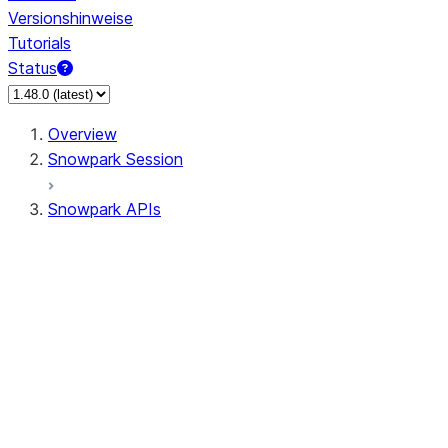
Versionshinweise
Tutorials
Status
Overview
Snowpark Session
Snowpark APIs
Input/Output
DataFrame
DataFrame
DataFrameNaFunctions
DataFrameStatFunctions
DataFrameAnalyticsFunctions