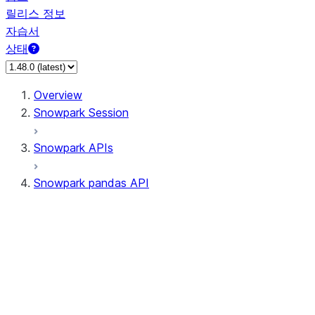
릴리스 정보
자습서
상태
Overview
Snowpark Session
Snowpark APIs
Snowpark pandas API
All supported APIs
Session
Input/Output