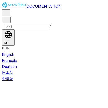
DOCUMENTATION
/
KO
언어
English
Français
Deutsch
日本語
한국어