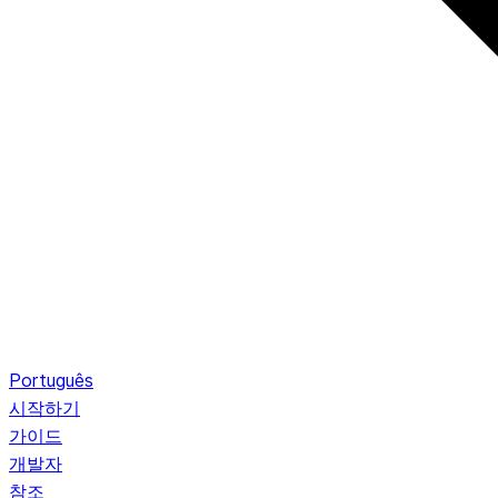
Português
시작하기
가이드
개발자
참조