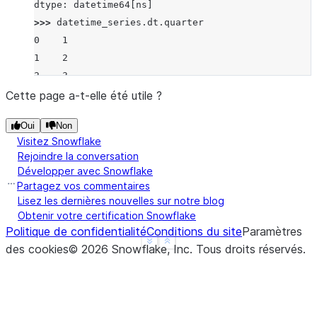
dtype: datetime64[ns]
>>> 
datetime_series
.
dt
.
quarter
0    1
1    2
2    3
dtype: int8
Cette page a-t-elle été utile ?
Oui
Non
Visitez Snowflake
Rejoindre la conversation
Développer avec Snowflake
Partagez vos commentaires
Lisez les dernières nouvelles sur notre blog
Obtenir votre certification Snowflake
Politique de confidentialité
Conditions du site
Paramètres
See more
Show less
des cookies
©
2026
Snowflake, Inc.
Tous droits réservés
.