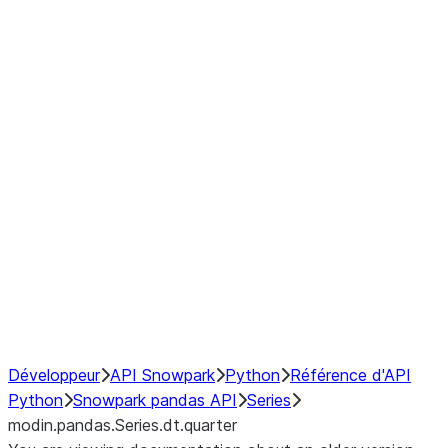
Window
GroupBy
Resampling
Interoperability with third party libraries
Hybrid Execution
NumPy Interoperability
Performance Recommendations
Développeur
API Snowpark
Python
Référence d'API
Python
Snowpark pandas API
Series
modin.pandas.Series.dt.quarter