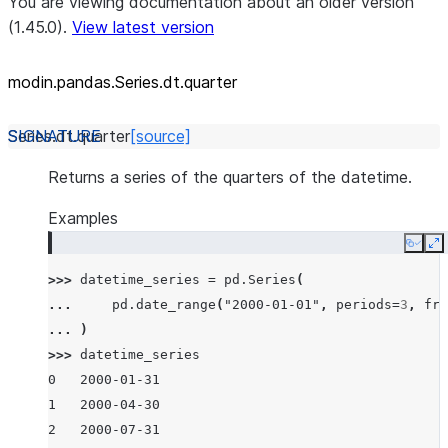
You are viewing documentation about an older version
(1.45.0).
View latest version
modin.pandas.Series.dt.quarter
Series.dt.
quarter
[source]
Returns a series of the quarters of the datetime.
Examples
Copy
E
>>> 
datetime_series
=
pd
.
Series
(
... 
pd
.
date_range
(
"2000-01-01"
,
periods
=
3
,
fre
... 
)
>>> 
datetime_series
0   2000-01-31
1   2000-04-30
2   2000-07-31