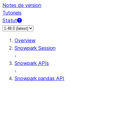
Notes de version
Tutoriels
Statut
Overview
Snowpark Session
Snowpark APIs
Snowpark pandas API
All supported APIs
Session
Input/Output