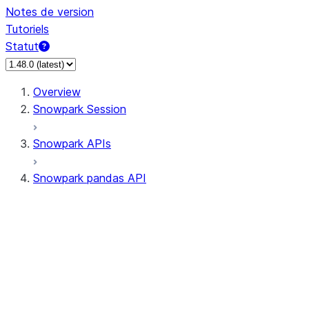
Notes de version
Tutoriels
Statut
Overview
Snowpark Session
Snowpark APIs
Snowpark pandas API
All supported APIs
Session
Input/Output