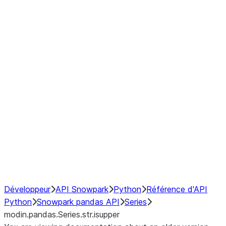
Window
GroupBy
Resampling
Interoperability with third party libraries
Hybrid Execution
NumPy Interoperability
Performance Recommendations
Développeur
API Snowpark
Python
Référence d'API
Python
Snowpark pandas API
Series
modin.pandas.Series.str.isupper