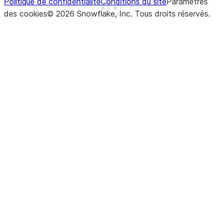
Politique de confidentialité
Conditions du site
Paramètres
See more
Show less
des cookies
©
2026
Snowflake, Inc.
Tous droits réservés
.