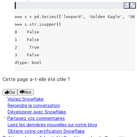
Copy
E
>>> 
s
=
pd
.
Series
([
'leopard'
,
'Golden Eagle'
,
'SNA
>>> 
s
.
str
.
isupper
()
0    False
1    False
2     True
3    False
dtype: bool
Cette page a-t-elle été utile ?
Oui
Non
Visitez Snowflake
Rejoindre la conversation
Développer avec Snowflake
Partagez vos commentaires
Lisez les dernières nouvelles sur notre blog
Obtenir votre certification Snowflake