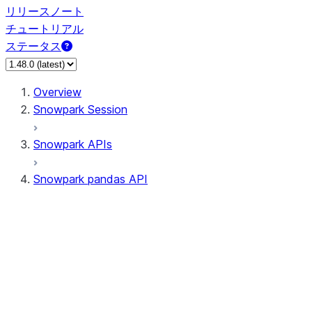
リリースノート
チュートリアル
ステータス
Overview
Snowpark Session
Snowpark APIs
Snowpark pandas API
All supported APIs
Session
Input/Output