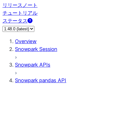
リリースノート
チュートリアル
ステータス
Overview
Snowpark Session
Snowpark APIs
Snowpark pandas API
All supported APIs
Session
Input/Output