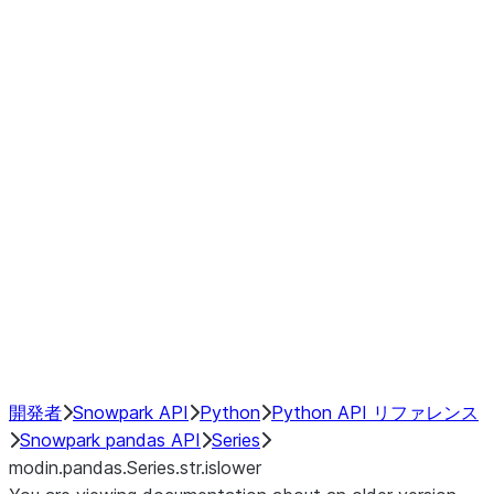
Window
GroupBy
Resampling
Interoperability with third party libraries
Hybrid Execution
NumPy Interoperability
Performance Recommendations
開発者
Snowpark API
Python
Python API リファレンス
Snowpark pandas API
Series
modin.pandas.Series.str.islower