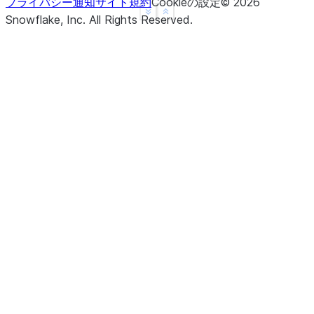
プライバシー通知
サイト規約
Cookieの設定
©
2026
See more
Show less
Snowflake, Inc.
All Rights Reserved
.