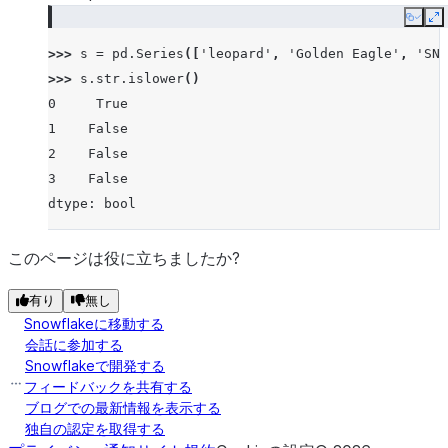
Copy
E
>>> 
s
=
pd
.
Series
([
'leopard'
,
'Golden Eagle'
,
'SNA
>>> 
s
.
str
.
islower
()
0     True
1    False
2    False
3    False
dtype: bool
このページは役に立ちましたか?
有り
無し
Snowflakeに移動する
会話に参加する
Snowflakeで開発する
フィードバックを共有する
ブログでの最新情報を表示する
独自の認定を取得する