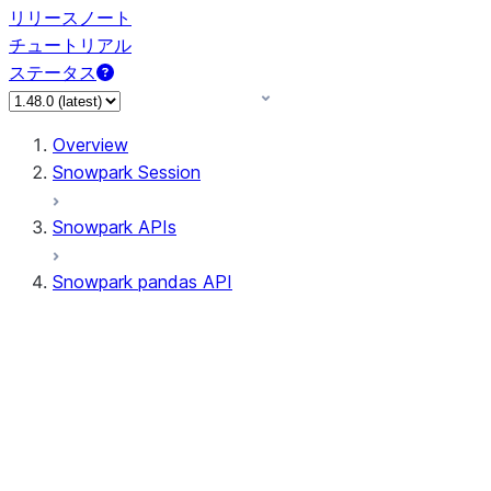
リリースノート
チュートリアル
ステータス
Overview
Snowpark Session
Snowpark APIs
Snowpark pandas API
All supported APIs
Session
Input/Output