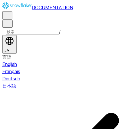
DOCUMENTATION
/
JA
言語
English
Français
Deutsch
日本語